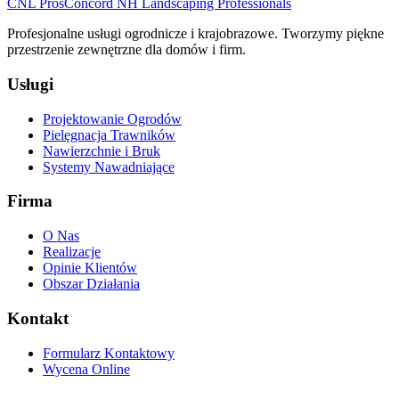
CNL Pros
Concord NH Landscaping Professionals
Profesjonalne usługi ogrodnicze i krajobrazowe. Tworzymy piękne
przestrzenie zewnętrzne dla domów i firm.
Usługi
Projektowanie Ogrodów
Pielęgnacja Trawników
Nawierzchnie i Bruk
Systemy Nawadniające
Firma
O Nas
Realizacje
Opinie Klientów
Obszar Działania
Kontakt
Formularz Kontaktowy
Wycena Online