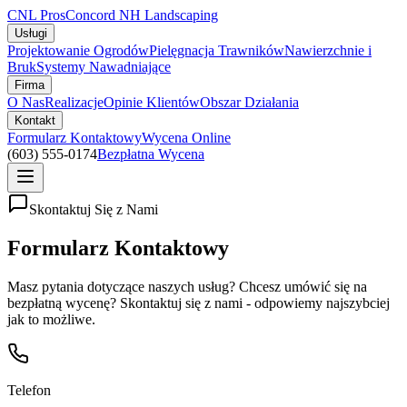
CNL Pros
Concord NH Landscaping
Usługi
Projektowanie Ogrodów
Pielęgnacja Trawników
Nawierzchnie i
Bruk
Systemy Nawadniające
Firma
O Nas
Realizacje
Opinie Klientów
Obszar Działania
Kontakt
Formularz Kontaktowy
Wycena Online
(603) 555-0174
Bezpłatna Wycena
Skontaktuj Się z Nami
Formularz Kontaktowy
Masz pytania dotyczące naszych usług? Chcesz umówić się na
bezpłatną wycenę? Skontaktuj się z nami - odpowiemy najszybciej
jak to możliwe.
Telefon