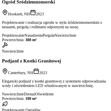
Ogród Śródziemnomorski
Hooksett, NH
2023
Projektowanie i realizacja ogrodu w stylu śródziemnomorskim z
tarasami, pergolą i roślinami odpornymi na suszę.
Projektowanie
Nasadzenia
Pergola
Nawierzchnie
Powierzchnia:
380 m²
Nawierzchnie
Podjazd z Kostki Granitowej
Canterbury, NH
2023
Elegancki podjazd z kostki granitowej z systemem odprowadzania
wody i oświetleniem LED wbudowanym w nawierzchnię.
Nawierzchnie
Drenaż
Oświetlenie
Powierzchnia:
180 m²
Projektowanie Ogrodów