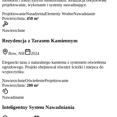
mostkiem i tradycyjnymi nasadzeniami. Realizacja obejmowała
projektowanie, wykonanie i systemy nawadniające.
Projektowanie
Nasadzenia
Elementy Wodne
Nawadnianie
Powierzchnia:
450 m²
Nawierzchnie
Rezydencja z Tarasem Kamiennym
Bow, NH
2024
Elegancki taras z naturalnego kamienia z systemem oświetlenia
ogrodowego. Projekt obejmował również ścieżki i miejsca do
wypoczynku.
Nawierzchnie
Oświetlenie
Projektowanie
Powierzchnia:
280 m²
Nawadnianie
Inteligentny System Nawadniania