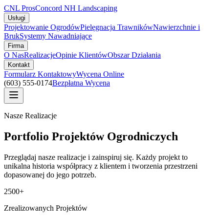
CNL Pros
Concord NH Landscaping
Usługi
Projektowanie Ogrodów
Pielęgnacja Trawników
Nawierzchnie i
Bruk
Systemy Nawadniające
Firma
O Nas
Realizacje
Opinie Klientów
Obszar Działania
Kontakt
Formularz Kontaktowy
Wycena Online
(603) 555-0174
Bezpłatna Wycena
Nasze Realizacje
Portfolio Projektów Ogrodniczych
Przeglądaj nasze realizacje i zainspiruj się. Każdy projekt to
unikalna historia współpracy z klientem i tworzenia przestrzeni
dopasowanej do jego potrzeb.
2500+
Zrealizowanych Projektów