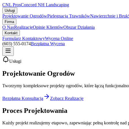
CNL Pros
Concord NH Landscaping
Usługi
Projektowanie Ogrodów
Pielęgnacja Trawników
Nawierzchnie i Bruk
Firma
O Nas
Realizacje
Opinie Klientów
Obszar Działania
Kontakt
Formularz Kontaktowy
Wycena Online
(603) 555-0174
Bezpłatna Wycena
Usługi
Projektowanie Ogrodów
Tworzymy kompleksowe projekty ogrodów, które łączą funkcjonalność 
Bezpłatna Konsultacja
Zobacz Realizacje
Proces Projektowania
Każdy projekt realizujemy etapowo, zapewniając pełną kontrolę nad